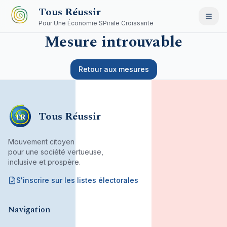
Aller au contenu principal
Tous Réussir
Pour Une Économie SPirale Croissante
Mesure introuvable
Retour aux mesures
Tous Réussir
TR
Mouvement citoyen
pour une société vertueuse,
inclusive et prospère.
S'inscrire sur les listes électorales
Mouvement citoyen fondé par son bureau associatif.
Navigation