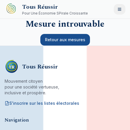
Aller au contenu principal
Tous Réussir
Pour Une Économie SPirale Croissante
Mesure introuvable
Retour aux mesures
Tous Réussir
TR
Mouvement citoyen
pour une société vertueuse,
inclusive et prospère.
S'inscrire sur les listes électorales
Mouvement citoyen fondé par son bureau associatif.
Navigation