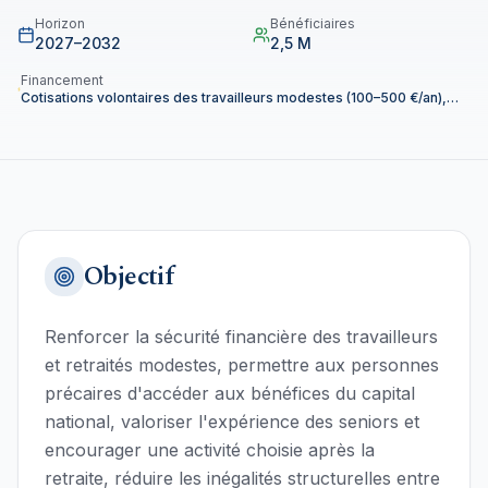
Horizon
Bénéficiaires
2027–2032
2,5 M
Financement
Cotisations volontaires des travailleurs modestes (100–500 €/an),
rendements issus des investissements réalisés par la gestion
publique, complément éventuel par un fonds d'impulsion initial faible
(budget d'État ou réaffectation de crédits existants), effet levier via
les entreprises stratégiques qui bénéficient de capitaux stables et
responsables.
Objectif
Renforcer la sécurité financière des travailleurs
et retraités modestes, permettre aux personnes
précaires d'accéder aux bénéfices du capital
national, valoriser l'expérience des seniors et
encourager une activité choisie après la
retraite, réduire les inégalités structurelles entre