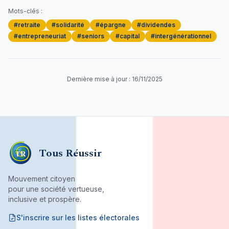
Mots-clés :
#
retraite
#
solidarité
#
épargne
#
dividendes
#
entrepreneuriat
#
seniors
#
capital
#
intergénérationnel
Dernière mise à jour :
16/11/2025
Tous Réussir
TR
Mouvement citoyen
pour une société vertueuse,
inclusive et prospère.
S'inscrire sur les listes électorales