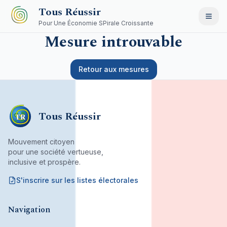
Aller au contenu principal
Tous Réussir
Pour Une Économie SPirale Croissante
Mesure introuvable
Retour aux mesures
Tous Réussir
TR
Mouvement citoyen
pour une société vertueuse,
inclusive et prospère.
S'inscrire sur les listes électorales
Mouvement citoyen fondé par son bureau associatif.
Navigation