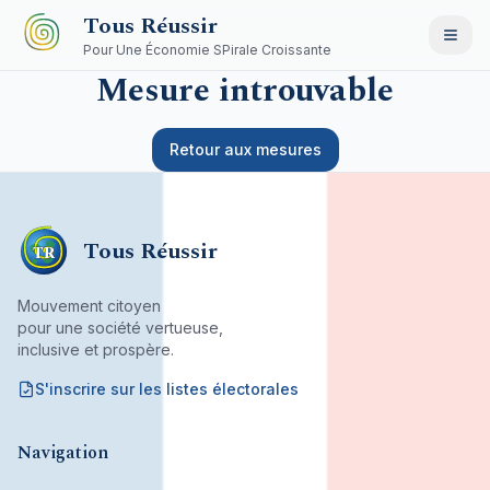
Aller au contenu principal
Tous Réussir
Pour Une Économie SPirale Croissante
Mesure introuvable
Retour aux mesures
Tous Réussir
TR
Mouvement citoyen
pour une société vertueuse,
inclusive et prospère.
S'inscrire sur les listes électorales
Mouvement citoyen fondé par son bureau associatif.
Navigation