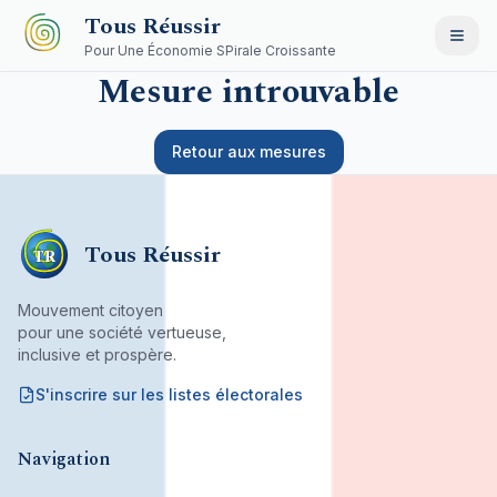
Aller au contenu principal
Tous Réussir
Pour Une Économie SPirale Croissante
Mesure introuvable
Retour aux mesures
Tous Réussir
TR
Mouvement citoyen
pour une société vertueuse,
inclusive et prospère.
S'inscrire sur les listes électorales
Mouvement citoyen fondé par son bureau associatif.
Navigation