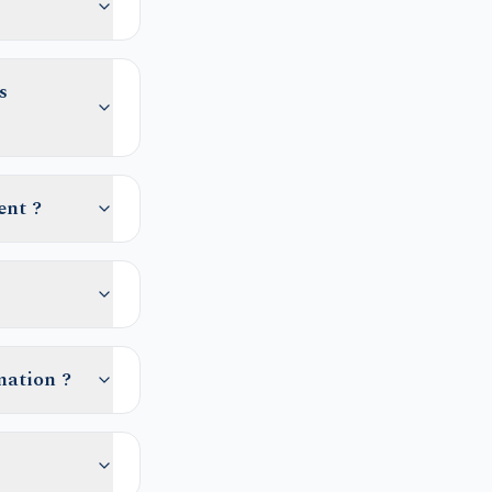
s
ent ?
mation ?