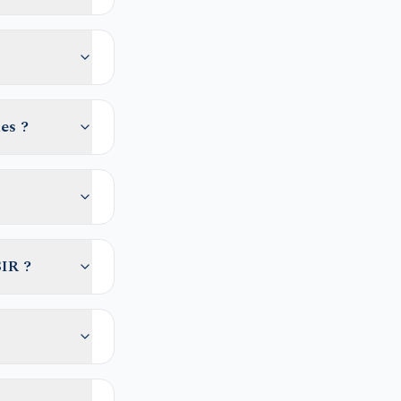
es ?
IR ?