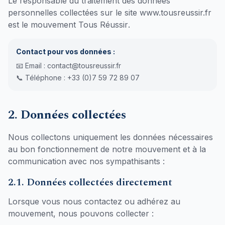
Le responsable du traitement des données
personnelles collectées sur le site www.tousreussir.fr
, représenté par son f
est le mouvement Tous Réussir
.
Contact pour vos données :
📧 Email : contact@tousreussir.fr
📞 Téléphone : +33 (0)7 59 72 89 07
2. Données collectées
Nous collectons uniquement les données nécessaires
au bon fonctionnement de notre mouvement et à la
communication avec nos sympathisants :
2.1. Données collectées directement
Lorsque vous nous contactez ou adhérez au
mouvement, nous pouvons collecter :